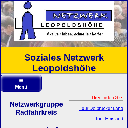
Soziales Netzwerk
Leopoldshöhe
Start
≡
* Gruppen *
Menü
zurück
Hier finden Sie:
Netzwerkgruppe
Tour Delbrücker Land
Radfahrkreis
Tour Emsland