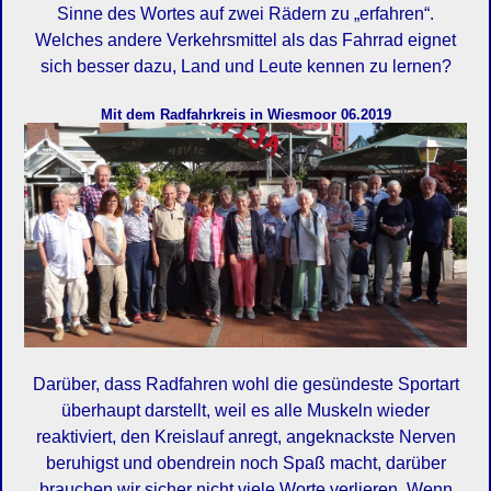
Sinne des Wortes auf zwei Rädern zu „erfahren“.
Welches andere Verkehrsmittel als das Fahrrad eignet
sich besser dazu, Land und Leute kennen zu lernen?
Mit dem Radfahrkreis in Wiesmoor 06.2019
Darüber, dass Radfahren wohl die gesündeste Sportart
überhaupt darstellt, weil es alle Muskeln wieder
reaktiviert, den Kreislauf anregt, angeknackste Nerven
beruhigst und obendrein noch Spaß macht, darüber
brauchen wir sicher nicht viele Worte verlieren. Wenn