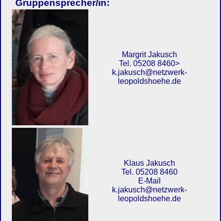
Gruppensprecher/in:
Margrit Jakusch
Tel. 05208 8460>
k.jakusch@netzwerk-
leopoldshoehe.de
Klaus Jakusch
Tel. 05208 8460
E-Mail
k.jakusch@netzwerk-
leopoldshoehe.de