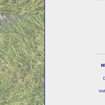
M
D
Vor