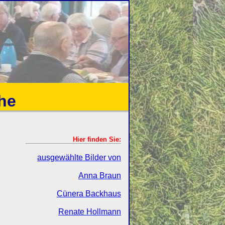
he
Hier finden Sie:
ausgewählte Bilder von
Anna Braun
Cünera Backhaus
Renate Hollmann