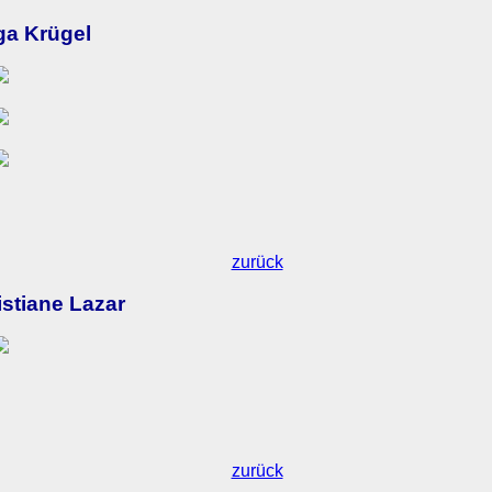
ga Krügel
zurück
istiane Lazar
zurück