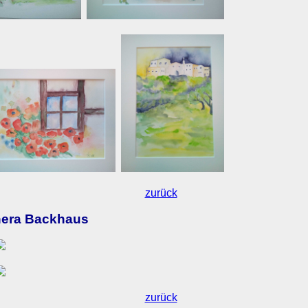
zurück
era Backhaus
zurück