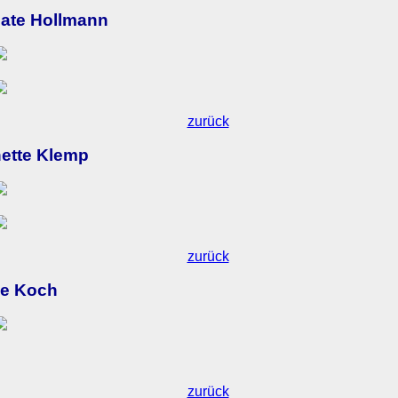
ate Hollmann
zurück
ette Klemp
zurück
de Koch
zurück