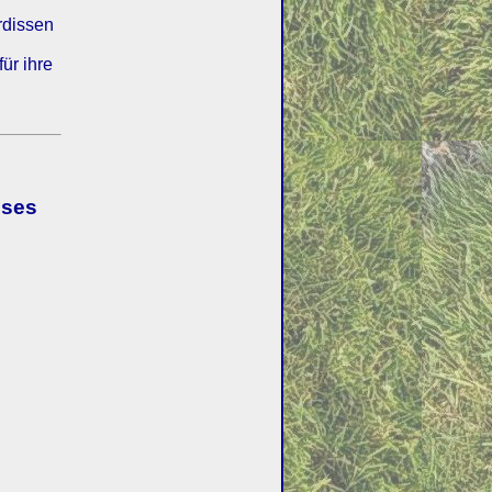
rdissen
ür ihre
ises