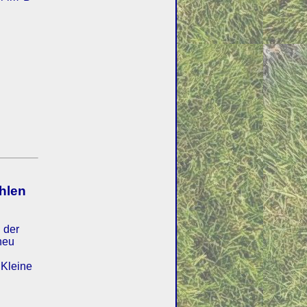
ahlen
 der
neu
"Kleine