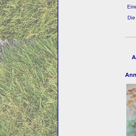
Ein
Die
A
Ann