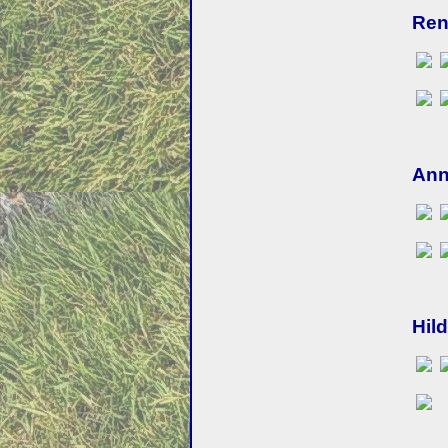
Ren
Ann
Hil