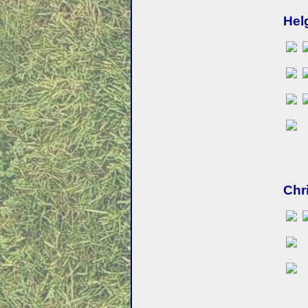
Hel
Chr